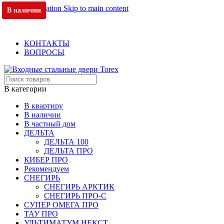
Skip to navigation
Skip to main content
В наличии
В наличии
В наличии
ОФИЦИАЛЬНЫЙ ДИЛЕР В МОСКВЕ
+7 (495) 717-83-54
+7 (985) 973-98-38
КОНТАКТЫ
ВОПРОСЫ
В категории
В квартиру
В наличии
В частный дом
ДЕЛЬТА
ДЕЛЬТА 100
ДЕЛЬТА ПРО
КИБЕР ПРО
Рекомендуем
СНЕГИРЬ
СНЕГИРЬ АРКТИК
СНЕГИРЬ ПРО-С
СУПЕР ОМЕГА ПРО
ТАУ ПРО
УЛЬТИМАТУМ НЕКСТ