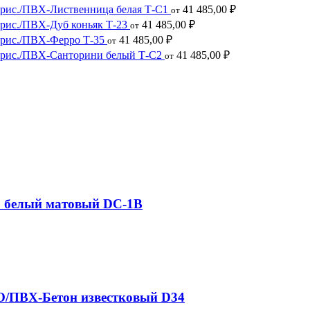
 рис./ПВХ-Лиственница белая Т-С1
41 485,00
₽
от
 рис./ПВХ-Дуб коньяк Т-23
41 485,00
₽
от
 рис./ПВХ-Ферро Т-35
41 485,00
₽
от
 рис./ПВХ-Санторини белый Т-С2
41 485,00
₽
от
 белый матовый DC-1B
O/ПВХ-Бетон известковый D34