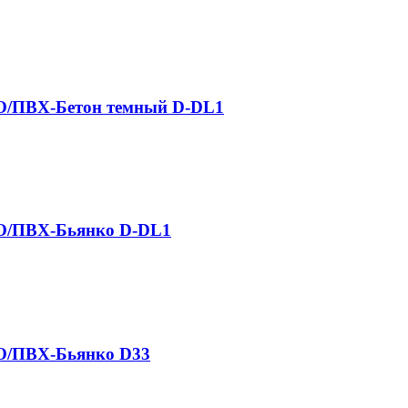
O/ПВХ-Бетон темный D-DL1
O/ПВХ-Бьянко D-DL1
O/ПВХ-Бьянко D33