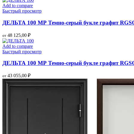
Add to compare
Быстрый просмотр
ДЕЛЬТА 100 МР Темно-серый букле графит RGSO
48 125,00
₽
от
Add to compare
Быстрый просмотр
ДЕЛЬТА 100 МР Темно-серый букле графит RGS
43 055,00
₽
от