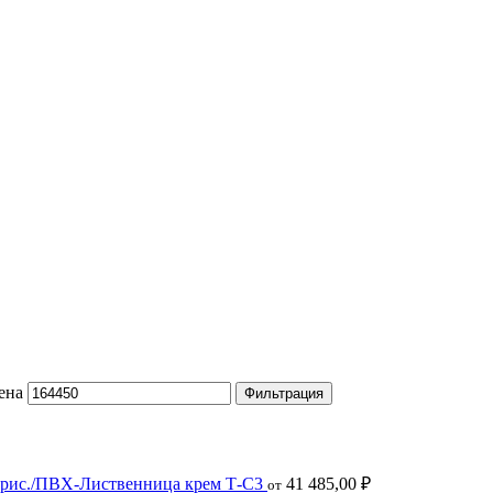
ена
Фильтрация
 рис./ПВХ-Лиственница крем Т-С3
41 485,00
₽
от