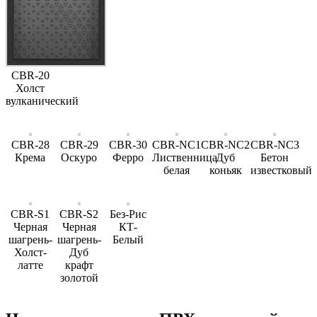
CBR-20
Холст
вулканический
CBR-28
CBR-29
CBR-30
CBR-NC1
CBR-NC2
CBR-NC3
Крема
Оскуро
Ферро
Лиственница
Дуб
Бетон
белая
коньяк
известковый
CBR-S1
CBR-S2
Без-Рис
Черная
Черная
КТ-
шагрень-
шагрень-
Белый
Холст-
Дуб
латте
крафт
золотой