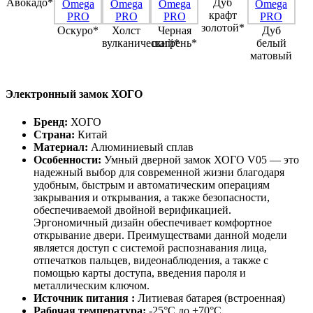
Авокадо*
Дуб
крафт
золотой*
Оскуро*
Холст
Черная
Дуб
вулканический*
шагрень*
белый
матовый
Электронный замок ХОГО
Бренд:
ХОГО
Страна:
Китай
Материал:
Алюминиевый сплав
Особенности:
Умный дверной замок ХОГО V05 — это
надежный выбор для современной жизни благодаря
удобным, быстрым и автоматическим операциям
закрывания и открывания, а также безопасности,
обеспечиваемой двойной верификацией.
Эргономичный дизайн обеспечивает комфортное
открывание двери. Преимуществами данной модели
является доступ с системой распознавания лица,
отпечатков пальцев, видеонаблюдения, а также с
помощью карты доступа, введения пароля и
металлическим ключом.
Источник питания :
Литиевая батарея (встроенная)
Рабочая температура:
-25°С до +70°C