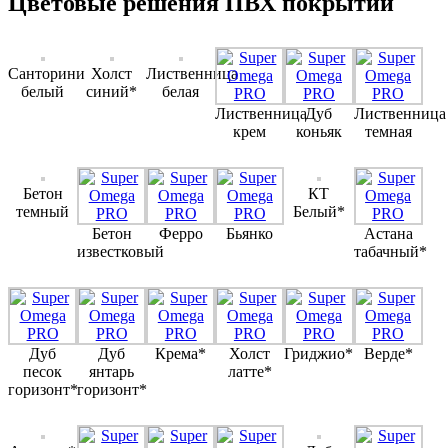
Цветовые решения ПВХ покрытий
Санторини
Холст
Лиственница
белый
синий*
белая
Лиственница
Дуб
Лиственница
крем
коньяк
темная
Бетон
КТ
темный
Белый*
Бетон
Ферро
Бьянко
Астана
известковый
табачный*
Дуб
Дуб
Крема*
Холст
Гриджио*
Верде*
песок
янтарь
латте*
горизонт*
горизонт*