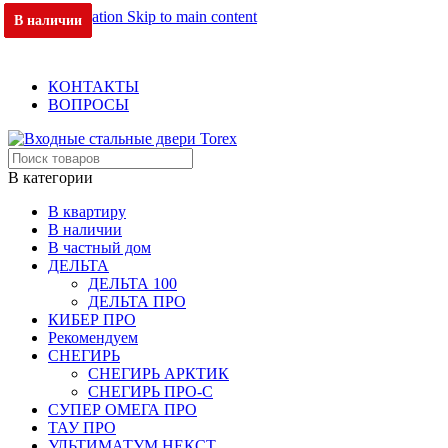
Skip to navigation
Skip to main content
В наличии
В наличии
В наличии
В наличии
В наличии
В наличии
В наличии
ОФИЦИАЛЬНЫЙ ДИЛЕР В МОСКВЕ
+7 (495) 717-83-54
+7 (985) 973-98-38
КОНТАКТЫ
ВОПРОСЫ
В категории
В квартиру
В наличии
В частный дом
ДЕЛЬТА
ДЕЛЬТА 100
ДЕЛЬТА ПРО
КИБЕР ПРО
Рекомендуем
СНЕГИРЬ
СНЕГИРЬ АРКТИК
СНЕГИРЬ ПРО-С
СУПЕР ОМЕГА ПРО
ТАУ ПРО
УЛЬТИМАТУМ НЕКСТ