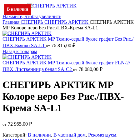
В наличии
Нажмите, чтобы увеличить
Главная
СНЕГИРЬ
СНЕГИРЬ АРКТИК
СНЕГИРЬ АРКТИК
МР Колоре неро Без Рис./ПВХ-Крема SA-L1
СНЕГИРЬ АРКТИК МР Темно-серый букле графит Без Рис./
ПВХ-Бьянко SA-L1
76 815,00
₽
от
Назад к товарам
СНЕГИРЬ АРКТИК МР Темно-серый букле графит FLN-2/
ПВХ-Лиственница белая SA-C2
78 080,00
₽
от
СНЕГИРЬ АРКТИК МР
Колоре неро Без Рис./ПВХ-
Крема SA-L1
72 955,00
₽
от
Категорий:
В наличии
,
В частный дом
,
Рекомендуем
,