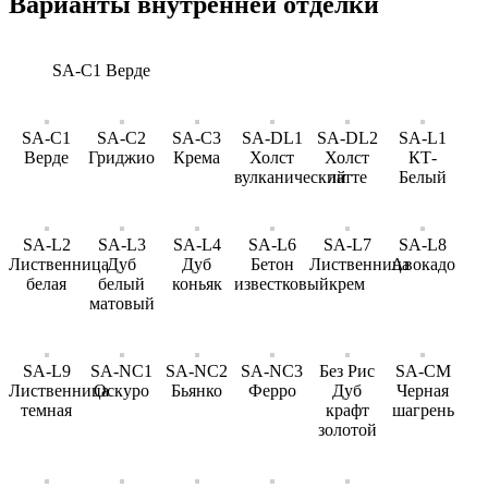
Варианты внутренней отделки
SA-C1 Верде
SA-C1
SA-C2
SA-C3
SA-DL1
SA-DL2
SA-L1
Верде
Гриджио
Крема
Холст
Холст
КТ-
вулканический
латте
Белый
SA-L2
SA-L3
SA-L4
SA-L6
SA-L7
SA-L8
Лиственница
Дуб
Дуб
Бетон
Лиственница
Авокадо
белая
белый
коньяк
известковый
крем
матовый
SA-L9
SA-NC1
SA-NC2
SA-NC3
Без Рис
SA-CM
Лиственница
Оскуро
Бьянко
Ферро
Дуб
Черная
темная
крафт
шагрень
золотой