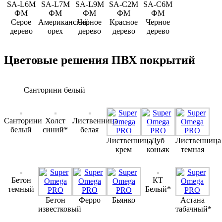
SA-L6M
SA-L7M
SA-L9M
SA-С2M
SA-С6M
ФМ
ФМ
ФМ
ФМ
ФМ
Серое
Американский
Черное
Красное
Черное
дерево
орех
дерево
дерево
дерево
Цветовые решения ПВХ покрытий
Санторини белый
Санторини
Холст
Лиственница
белый
синий*
белая
Лиственница
Дуб
Лиственница
крем
коньяк
темная
Бетон
КТ
темный
Белый*
Бетон
Ферро
Бьянко
Астана
известковый
табачный*