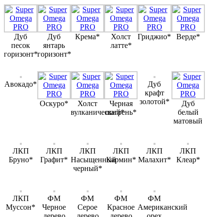
Дуб
Дуб
Крема*
Холст
Гриджио*
Верде*
песок
янтарь
латте*
горизонт*
горизонт*
Авокадо*
Дуб
крафт
золотой*
Оскуро*
Холст
Черная
Дуб
вулканический*
шагрень*
белый
матовый
ЛКП
ЛКП
ЛКП
ЛКП
ЛКП
ЛКП
Бруно*
Графит*
Насыщенный
Кармин*
Малахит*
Клеар*
черный*
ЛКП
ФМ
ФМ
ФМ
ФМ
Муссон*
Черное
Серое
Красное
Американский
дерево
дерево
дерево
орех