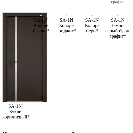
графит
SA-1N
SA-1N
SA-1N
SA-1N
Колоре
Колоре
Колоре
Темно-
бьянко*
гриджио*
неро*
серый букле
графит*
SA-1N
Букле
коричневый*