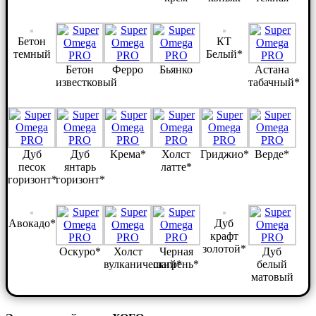
Бетон
КТ
темный
Белый*
Бетон
Ферро
Бьянко
Астана
известковый
табачный*
Дуб
Дуб
Крема*
Холст
Гриджио*
Верде*
песок
янтарь
латте*
горизонт*
горизонт*
Авокадо*
Дуб
крафт
золотой*
Оскуро*
Холст
Черная
Дуб
вулканический*
шагрень*
белый
матовый