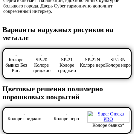
Серия включает 5 коллекций, вдохновленных культурой
большого города. Дверь Cyber гармонично дополнит
современный интерьер.
Варианты наружных рисунков на
металле
Колоре
SP-20
SP-21
SP-22N
SP-23N
бьянко Без
Колоре
Колоре
Колоре неро
Колоре неро
Рис.
гриджио
гриджио
Цветовые решения полимерно
порошковых покрытий
Колоре гриджио
Колоре неро
Колоре бьянко*