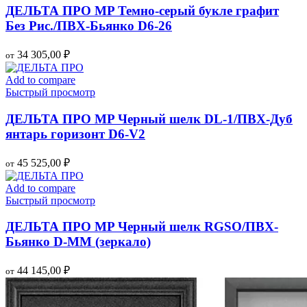
ДЕЛЬТА ПРО MP Темно-серый букле графит
Без Рис./ПВХ-Бьянко D6-26
34 305,00
₽
от
Add to compare
Быстрый просмотр
ДЕЛЬТА ПРО MP Черный шелк DL-1/ПВХ-Дуб
янтарь горизонт D6-V2
45 525,00
₽
от
Add to compare
Быстрый просмотр
ДЕЛЬТА ПРО MP Черный шелк RGSO/ПВХ-
Бьянко D-MМ (зеркало)
44 145,00
₽
от