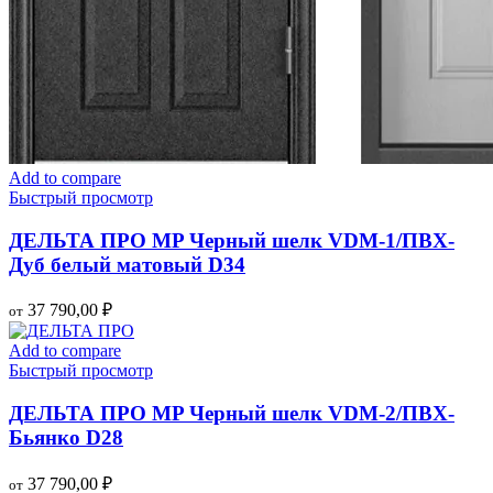
Add to compare
Быстрый просмотр
ДЕЛЬТА ПРО MP Черный шелк VDM-1/ПВХ-
Дуб белый матовый D34
37 790,00
₽
от
Add to compare
Быстрый просмотр
ДЕЛЬТА ПРО MP Черный шелк VDM-2/ПВХ-
Бьянко D28
37 790,00
₽
от