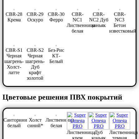
CBR-28
CBR-29
CBR-30
CBR-
CBR-
CBR-
Крема
Оскуро
Ферро
NC1
NC2 Дуб
NC3
Лиственница
коньяк
Бетон
белая
известковый
CBR-S1
CBR-S2
Без-Рис
Черная
Черная
КТ-
шагрень-
шагрень-
Белый
Холст-
Дуб
латте
крафт
золотой
Цветовые решения ПВХ покрытий
Санторини
Холст
Лиственница
белый
синий*
белая
Лиственница
Дуб
Лиственница
крем
коньяк
темная