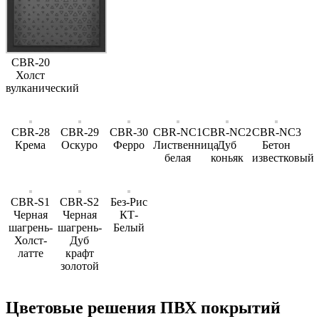
CBR-20
Холст
вулканический
CBR-28
CBR-29
CBR-30
CBR-NC1
CBR-NC2
CBR-NC3
Крема
Оскуро
Ферро
Лиственница
Дуб
Бетон
белая
коньяк
известковый
CBR-S1
CBR-S2
Без-Рис
Черная
Черная
КТ-
шагрень-
шагрень-
Белый
Холст-
Дуб
латте
крафт
золотой
Цветовые решения ПВХ покрытий