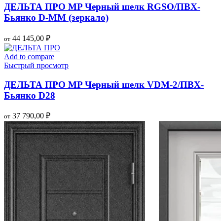
ДЕЛЬТА ПРО MP Черный шелк RGSO/ПВХ-
Бьянко D-MМ (зеркало)
44 145,00
₽
от
Add to compare
Быстрый просмотр
ДЕЛЬТА ПРО MP Черный шелк VDM-2/ПВХ-
Бьянко D28
37 790,00
₽
от