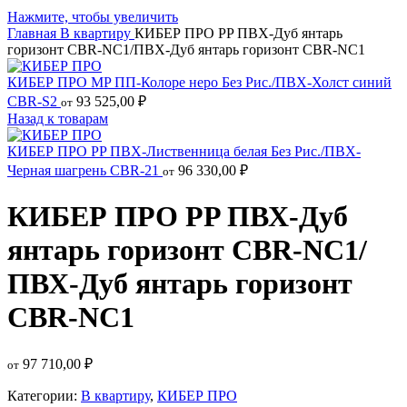
Нажмите, чтобы увеличить
Главная
В квартиру
КИБЕР ПРО PP ПВХ-Дуб янтарь
горизонт CBR-NC1/ПВХ-Дуб янтарь горизонт CBR-NC1
КИБЕР ПРО MP ПП-Колоре неро Без Рис./ПВХ-Холст синий
CBR-S2
93 525,00
₽
от
Назад к товарам
КИБЕР ПРО PP ПВХ-Лиственница белая Без Рис./ПВХ-
Черная шагрень CBR-21
96 330,00
₽
от
КИБЕР ПРО PP ПВХ-Дуб
янтарь горизонт CBR-NC1/
ПВХ-Дуб янтарь горизонт
CBR-NC1
97 710,00
₽
от
Категории:
В квартиру
,
КИБЕР ПРО