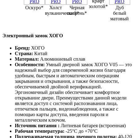
крафт
золотой*
Оскуро*
Холст
Черная
Дуб
вулканический*
шагрень*
белый
матовый
Электронный замок ХОГО
Бренд:
ХОГО
Страна:
Китай
Материал:
Алюминиевый сплав
Особенности:
Умный дверной замок ХОГО V05 — это
надежный выбор для современной жизни благодаря
удобным, быстрым и автоматическим операциям
закрывания и открывания, а также безопасности,
обеспечиваемой двойной верификацией.
Эргономичный дизайн обеспечивает комфортное
открывание двери. Преимуществами данной модели
является доступ с системой распознавания лица,
отпечатков пальцев, видеонаблюдения, а также с
помощью карты доступа, введения пароля и
металлическим ключом.
Источник питания :
Литиевая батарея (встроенная)
Рабочая температура:
-25°С до +70°C
Поддерживаемая толщина дверного полотна:
40-120