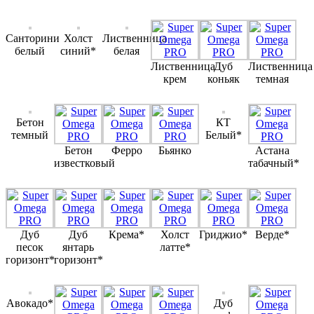
Санторини
Холст
Лиственница
белый
синий*
белая
Лиственница
Дуб
Лиственница
крем
коньяк
темная
Бетон
КТ
темный
Белый*
Бетон
Ферро
Бьянко
Астана
известковый
табачный*
Дуб
Дуб
Крема*
Холст
Гриджио*
Верде*
песок
янтарь
латте*
горизонт*
горизонт*
Авокадо*
Дуб