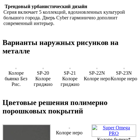
Трендовый урбанистический дизайн
Серия включает 5 коллекций, вдохновленных культурой
большого города. Дверь Cyber гармонично дополнит
современный интерьер.
Варианты наружных рисунков на
металле
Колоре
SP-20
SP-21
SP-22N
SP-23N
бьянко Без
Колоре
Колоре
Колоре неро
Колоре неро
Рис.
гриджио
гриджио
Цветовые решения полимерно
порошковых покрытий
Колоре неро
Колоре бьянко*