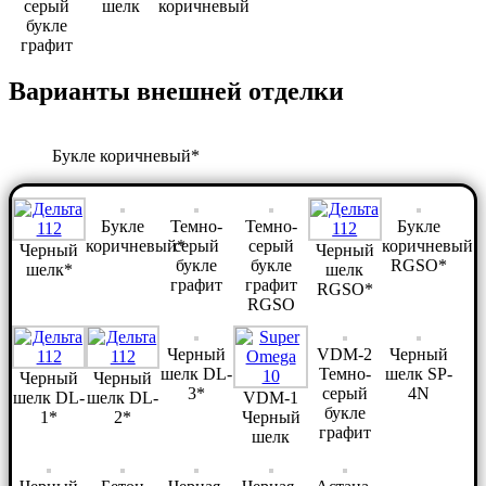
серый
шелк
коричневый
букле
графит
Варианты внешней отделки
Букле коричневый*
Букле
Темно-
Темно-
Букле
коричневый*
серый
серый
коричневый
Черный
Черный
букле
букле
RGSO*
шелк*
шелк
графит
графит
RGSO*
RGSO
Черный
VDM-2
Черный
шелк DL-
Темно-
шелк SP-
Черный
Черный
3*
серый
4N
шелк DL-
шелк DL-
VDM-1
букле
1*
2*
Черный
графит
шелк