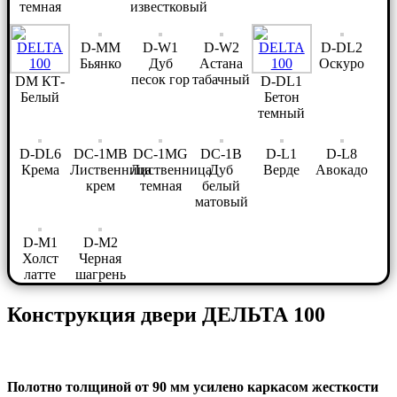
темная
известковый
D-MM
D-W1
D-W2
D-DL2
Бьянко
Дуб
Астана
Оскуро
песок гор
табачный
DM КТ-
D-DL1
Белый
Бетон
темный
D-DL6
DC-1MB
DC-1MG
DC-1B
D-L1
D-L8
Крема
Лиственница
Лиственница
Дуб
Верде
Авокадо
крем
темная
белый
матовый
D-M1
D-M2
Холст
Черная
латте
шагрень
Конструкция двери ДЕЛЬТА 100
Полотно толщиной от 90 мм усилено каркасом жесткости