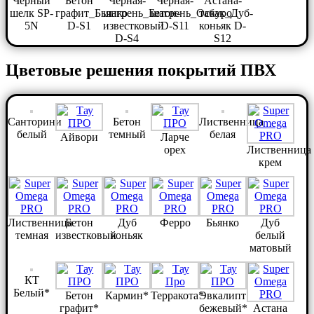
Черный
Бетон
Черная-
Черная-
Астана-
шелк SP-
графит_Бьянко
шагрень_Бетон-
шагрень_Оскуро
табак_Дуб-
5N
D-S1
известковый
D-S11
коньяк D-
D-S4
S12
Цветовые решения покрытий ПВХ
Санторини
Бетон
Лиственница
белый
темный
белая
Айвори
Ларче
орех
Лиственница
крем
Лиственница
Бетон
Дуб
Ферро
Бьянко
Дуб
темная
известковый
коньяк
белый
матовый
КТ
Белый*
Бетон
Кармин*
Терракота*
Эвкалипт
графит*
бежевый*
Астана