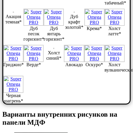
табачный*
Акация
Дуб
темная*
крафт
золотой*
Дуб
Дуб
Крема*
Холст
песок
янтарь
латте*
горизонт*
горизонт*
Холст
синий*
Гриджио*
Верде*
Авокадо
Оскуро*
Холст
вулканически
Черная
шагрень*
Варианты внутренних рисунков на
панели МДФ