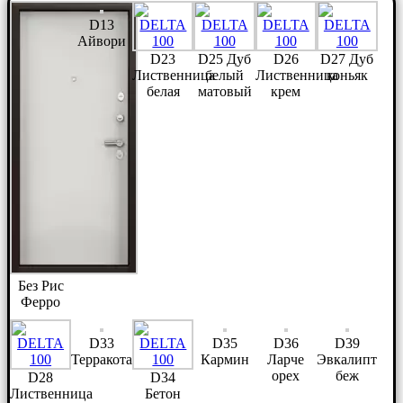
D13
Айвори
D23
D25 Дуб
D26
D27 Дуб
Лиственница
белый
Лиственница
коньяк
белая
матовый
крем
Без Рис
Ферро
D33
D35
D36
D39
Терракота
Кармин
Ларче
Эвкалипт
орех
беж
D28
D34
Лиственница
Бетон