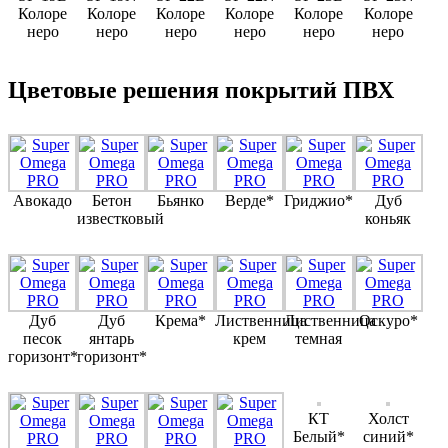
Колоре
Колоре
Колоре
Колоре
Колоре
Колоре
неро
неро
неро
неро
неро
неро
Цветовые решения покрытий ПВХ
Авокадо
Бетон
Бьянко
Верде*
Гриджио*
Дуб
известковый
коньяк
Дуб
Дуб
Крема*
Лиственница
Лиственница
Оскуро*
песок
янтарь
крем
темная
горизонт*
горизонт*
КТ
Холст
Белый*
синий*