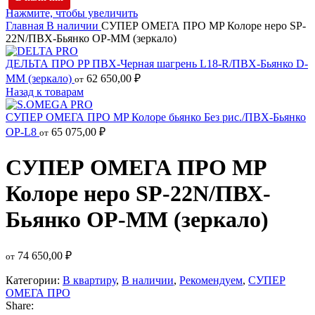
Нажмите, чтобы увеличить
Главная
В наличии
СУПЕР ОМЕГА ПРО MP Колоре неро SP-
22N/ПВХ-Бьянко OP-MM (зеркало)
ДЕЛЬТА ПРО PP ПВХ-Черная шагрень L18-R/ПВХ-Бьянко D-
MM (зеркало)
62 650,00
₽
от
Назад к товарам
СУПЕР ОМЕГА ПРО MP Колоре бьянко Без рис./ПВХ-Бьянко
OP-L8
65 075,00
₽
от
СУПЕР ОМЕГА ПРО MP
Колоре неро SP-22N/ПВХ-
Бьянко OP-MM (зеркало)
74 650,00
₽
от
Категории:
В квартиру
,
В наличии
,
Рекомендуем
,
СУПЕР
ОМЕГА ПРО
Share: