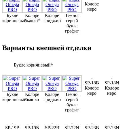
Колоре
неро
Букле
Колоре
Колоре
Темно-
коричневый
бьянко*
гриджио
серый
букле
графит
Варианты внешней отделки
Букле коричневый*
SP-18B
SP-18N
Колоре
Колоре
неро
неро
Букле
Колоре
Колоре
Темно-
коричневый
бьянко
гриджио
серый
букле
графит
SP-19B
SP-19N
SP-22B
SP-22N
SP-23B
SP-23N