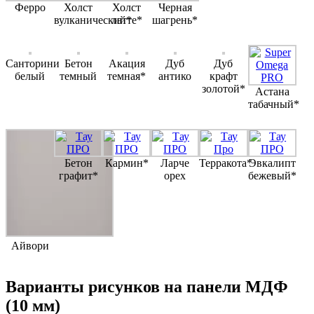
Ферро
Холст
Холст
Черная
вулканический*
латте*
шагрень*
Санторини
Бетон
Акация
Дуб
Дуб
белый
темный
темная*
антико
крафт
золотой*
Астана
табачный*
Бетон
Кармин*
Ларче
Терракота*
Эвкалипт
графит*
орех
бежевый*
Айвори
Варианты рисунков на панели МДФ
(10 мм)