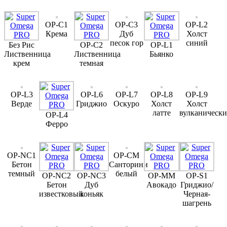
OP-C1
OP-C3
OP-L2
Крема
Дуб
Холст
песок гор
синий
Без Рис
OP-C2
OP-L1
Лиственница
Лиственница
Бьянко
крем
темная
OP-L3
OP-L6
OP-L7
OP-L8
OP-L9
Верде
Гриджио
Оскуро
Холст
Холст
латте
вулканическ
OP-L4
Ферро
OP-NC1
OP-CM
Бетон
Санторини
темный
белый
OP-NC2
OP-NC3
OP-MM
OP-S1
Бетон
Дуб
Авокадо
Гриджио/
известковый
коньяк
Черная-
шагрень