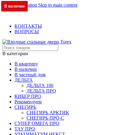
Skip to navigation
Skip to main content
В наличии
В наличии
В наличии
В наличии
В наличии
В наличии
В наличии
ОФИЦИАЛЬНЫЙ ДИЛЕР В МОСКВЕ
+7 (495) 717-83-54
+7 (985) 973-98-38
КОНТАКТЫ
ВОПРОСЫ
В категории
В квартиру
В наличии
В частный дом
ДЕЛЬТА
ДЕЛЬТА 100
ДЕЛЬТА ПРО
КИБЕР ПРО
Рекомендуем
СНЕГИРЬ
СНЕГИРЬ АРКТИК
СНЕГИРЬ ПРО-С
СУПЕР ОМЕГА ПРО
ТАУ ПРО
УЛЬТИМАТУМ НЕКСТ