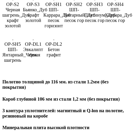
OP-S2
OP-S3
OP-SH1
OP-SH2
OP-SH3
OP-SH4
Черная
Бьянко_Дуб
ШП-
ШП-
ШП-
ШП-
шагрень_Дуб
крафт
Каррара_Дуб
Янтарный_Дуб
Платинум_Дуб
Каррара_Дуб
крафт
золотой
песок
песок гор
песок гор
песок гор
золотой
горизонт
OP-SH5
OP-DL1
OP-DL2
ШП-
Эвкалипт
Бетон
Янтарный_Черная
беж
графит
шагрень
Полотно толщиной до 116 мм. из стали 1.2мм (без
покрытия)
Короб глубиной 106 мм из стали 1,2 мм (без покрытия)
3 контура уплотнителей: магнитный и Q-lon на полотне,
резиновый на коробе
Минеральная плита высокой плотности