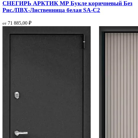
СНЕГИРЬ АРКТИК МР Букле коричневый Без
Рис./ПВХ-Лиственница белая SA-C2
71 885,00
₽
от