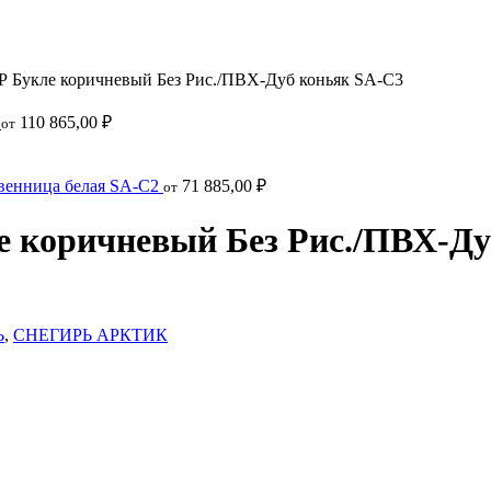
укле коричневый Без Рис./ПВХ-Дуб коньяк SA-C3
2
110 865,00
₽
от
енница белая SA-C2
71 885,00
₽
от
оричневый Без Рис./ПВХ-Ду
Ь
,
СНЕГИРЬ АРКТИК