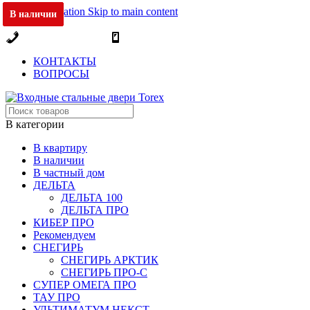
Skip to navigation
Skip to main content
В наличии
В наличии
В наличии
В наличии
В наличии
В наличии
ОФИЦИАЛЬНЫЙ ДИЛЕР В МОСКВЕ
+7 (495) 717-83-54
+7 (985) 973-98-38
КОНТАКТЫ
ВОПРОСЫ
В категории
В квартиру
В наличии
В частный дом
ДЕЛЬТА
ДЕЛЬТА 100
ДЕЛЬТА ПРО
КИБЕР ПРО
Рекомендуем
СНЕГИРЬ
СНЕГИРЬ АРКТИК
СНЕГИРЬ ПРО-С
СУПЕР ОМЕГА ПРО
ТАУ ПРО
УЛЬТИМАТУМ НЕКСТ