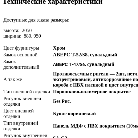
Технические характеристики
Доступные для заказа размеры:
высота: 2050
ширина: 880, 950
Цвет фурнитуры
Хром
Замок основной
АВЕРС T-52/S8
, сувальдный
Замок
АВЕРС T-47/S6
, сувальдный
дополнительный
Противосъемные ригели — 2шт, петл
А так же
эксцентриковый, антикоррозийное по
короба с ПВХ пленкой в цвет внутрен
Тип внешней отделки
Порошково-полимерное покрытие
Рисунок внешней
Без Рис.
отделки
Цвет внешней
Букле коричневый
отделки
Тип внутренней
Панель МДФ с ПВХ покрытием (10м
отделки
Рисунок внутренней