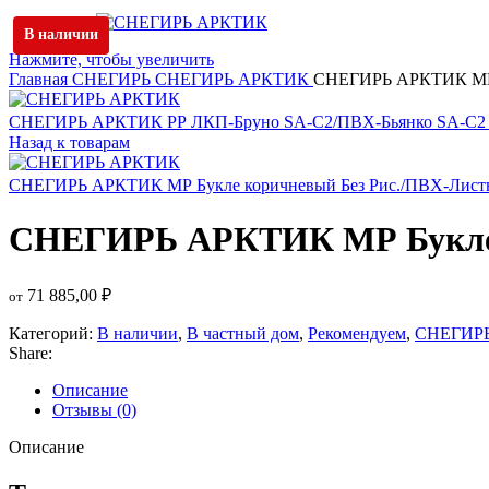
В наличии
Нажмите, чтобы увеличить
Главная
СНЕГИРЬ
СНЕГИРЬ АРКТИК
СНЕГИРЬ АРКТИК МР Б
СНЕГИРЬ АРКТИК РР ЛКП-Бруно SA-C2/ПВХ-Бьянко SA-C
Назад к товарам
СНЕГИРЬ АРКТИК МР Букле коричневый Без Рис./ПВХ-Листв
СНЕГИРЬ АРКТИК МР Букле к
71 885,00
₽
от
Категорий:
В наличии
,
В частный дом
,
Рекомендуем
,
СНЕГИР
Share:
Описание
Отзывы (0)
Описание