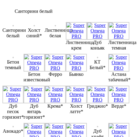
Санторини белый
Санторини
Холст
Лиственница
белый
синий*
белая
Лиственница
Дуб
Лиственница
крем
коньяк
темная
Бетон
КТ
темный
Белый*
Бетон
Ферро
Бьянко
Астана
известковый
табачный*
Дуб
Дуб
Крема*
Холст
Гриджио*
Верде*
песок
янтарь
латте*
горизонт*
горизонт*
Авокадо*
Дуб
крафт