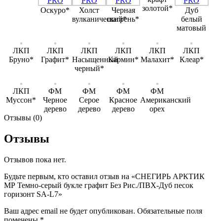
золотой*
Оскуро*
Холст
Черная
Дуб
вулканический*
шагрень*
белый
матовый
ЛКП
ЛКП
ЛКП
ЛКП
ЛКП
ЛКП
Бруно*
Графит*
Насыщенный
Кармин*
Малахит*
Клеар*
черный*
ЛКП
ФМ
ФМ
ФМ
ФМ
Муссон*
Черное
Серое
Красное
Американский
дерево
дерево
дерево
орех
Отзывы (0)
Отзывы
Отзывов пока нет.
Будьте первым, кто оставил отзыв на «СНЕГИРЬ АРКТИК
МР Темно-серый букле графит Без Рис./ПВХ-Дуб песок
горизонт SA-L7»
Ваш адрес email не будет опубликован.
Обязательные поля
помечены
*