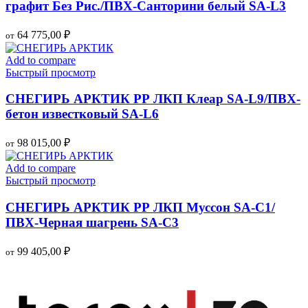
графит Без Рис./ПВХ-Санторини белый SA-L3
64 775,00
₽
от
Add to compare
Быстрый просмотр
СНЕГИРЬ АРКТИК РР ЛКП Клеар SA-L9/ПВХ-
бетон известковый SA-L6
98 015,00
₽
от
Add to compare
Быстрый просмотр
СНЕГИРЬ АРКТИК РР ЛКП Муссон SA-C1/
ПВХ-Черная шагрень SA-C3
99 405,00
₽
от