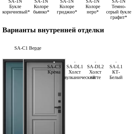
SA-1N
SA-1N
SA-1N
SA-1N
SA-1N
Букле
Колоре
Колоре
Колоре
Темно-
коричневый*
бьянко*
гриджио*
неро*
серый букле
графит*
Варианты внутренней отделки
SA-C1 Верде
SA-C3
SA-DL1
SA-DL2
SA-L1
Крема
Холст
Холст
КТ-
вулканический
латте
Белый