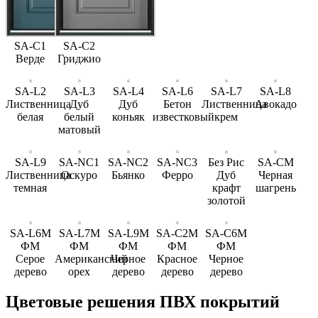
SA-C1
SA-C2
Верде
Гриджио
SA-L2
SA-L3
SA-L4
SA-L6
SA-L7
SA-L8
Лиственница
Дуб
Дуб
Бетон
Лиственница
Авокадо
белая
белый
коньяк
известковый
крем
матовый
SA-L9
SA-NC1
SA-NC2
SA-NC3
Без Рис
SA-CM
Лиственница
Оскуро
Бьянко
Ферро
Дуб
Черная
темная
крафт
шагрень
золотой
SA-L6M
SA-L7M
SA-L9M
SA-С2M
SA-С6M
ФМ
ФМ
ФМ
ФМ
ФМ
Серое
Американский
Черное
Красное
Черное
дерево
орех
дерево
дерево
дерево
Цветовые решения ПВХ покрытий