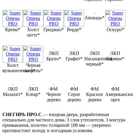
Авокадо*
Крема*
Холст
Гриджио*
Верде*
Оскуро*
латте*
ЛКП
ЛКП
ЛКП
ЛКП
Бруно*
Графит*
Насыщенный
Кармин*
черный*
Холст
Черная
вулканический*
шагрень*
ЛКП
ЛКП
ФМ
ФМ
ФМ
ФМ
Малахит*
Клеар*
Черное
Серое
Красное
Американски
дерево
дерево
дерево
орех
СНЕГИРЬ ПРО-С
— входная дверь, разработанная
специально для частного дома. 3 слоя утеплителя, 3 контура
примыкания, полотно толщиной 108 мм — уверенно
противостоит холоду и погодным условиям.