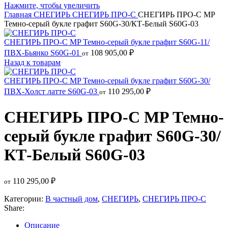
Нажмите, чтобы увеличить
Главная
СНЕГИРЬ
СНЕГИРЬ ПРО-С
СНЕГИРЬ ПРО-С MP
Темно-серый букле графит S60G-30/КТ-Белый S60G-03
СНЕГИРЬ ПРО-С MP Темно-серый букле графит S60G-11/
ПВХ-Бьянко S60G-01
108 905,00
₽
от
Назад к товарам
СНЕГИРЬ ПРО-С MP Темно-серый букле графит S60G-30/
ПВХ-Холст латте S60G-03
110 295,00
₽
от
СНЕГИРЬ ПРО-С MP Темно-
серый букле графит S60G-30/
КТ-Белый S60G-03
110 295,00
₽
от
Категории:
В частный дом
,
СНЕГИРЬ
,
СНЕГИРЬ ПРО-С
Share:
Описание