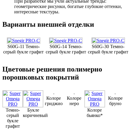
При разработке мы учли актуальные тренды:
геометрические рисунки, богатые глубокие оттенки,
интересные текстуры.
Варианты внешней отделки
S60G-11 Темно-
S60G-14 Темно-
S60G-30 Темно-
серый букле графит
серый букле графит
серый букле графит
Цветовые решения полимерно
порошковых покрытий
Колоре
Колоре
Колоре
гриджио
неро
бруно
Темно-
Букле
Колоре
серый
коричневый
бьянко*
букле
графит