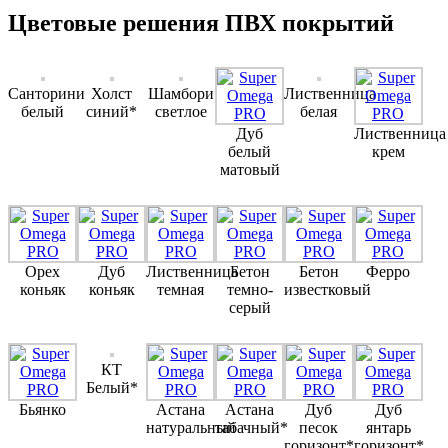
Цветовые решения ПВХ покрытий
Санторини
Холст
Шамбори
Лиственница
белый
синий*
светлое
белая
Дуб
Лиственница
белый
крем
матовый
Орех
Дуб
Лиственница
Бетон
Бетон
Ферро
коньяк
коньяк
темная
темно-
известковый
серый
КТ
Белый*
Бьянко
Астана
Астана
Дуб
Дуб
натуральный
табачный*
песок
янтарь
горизонт*
горизонт*