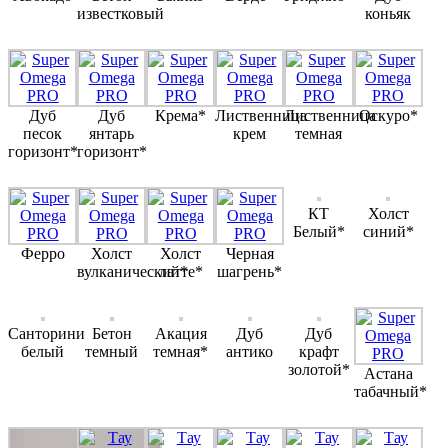
известковый
коньяк
Дуб
Дуб
Крема*
Лиственница
Лиственница
Оскуро*
песок
янтарь
крем
темная
горизонт*
горизонт*
КТ
Холст
Белый*
синий*
Ферро
Холст
Холст
Черная
вулканический*
латте*
шагрень*
Санторини
Бетон
Акация
Дуб
Дуб
белый
темный
темная*
антико
крафт
золотой*
Астана
табачный*