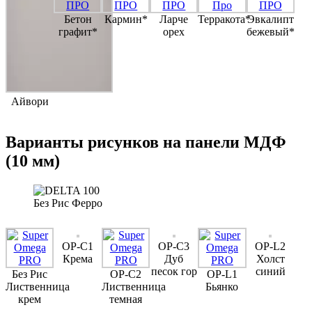
Бетон
Кармин*
Ларче
Терракота*
Эвкалипт
графит*
орех
бежевый*
Айвори
Варианты рисунков на панели МДФ
(10 мм)
Без Рис Ферро
OP-C1
OP-C3
OP-L2
Крема
Дуб
Холст
песок гор
синий
Без Рис
OP-C2
OP-L1
Лиственница
Лиственница
Бьянко
крем
темная