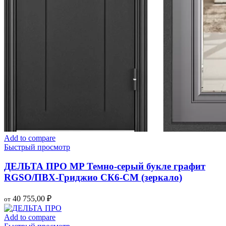
Add to compare
Быстрый просмотр
ДЕЛЬТА ПРО MP Темно-серый букле графит
RGSO/ПВХ-Гриджио СК6-СМ (зеркало)
40 755,00
₽
от
Add to compare