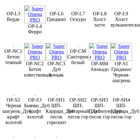
OP-L3
OP-L6
OP-L7
OP-L8
OP-L9
Верде
Гриджио
Оскуро
Холст
Холст
латте
вулканическ
OP-L4
Ферро
OP-NC1
OP-CM
Бетон
Санторини
темный
белый
OP-NC2
OP-NC3
OP-MM
OP-S1
Бетон
Дуб
Авокадо
Гриджио/
известковый
коньяк
Черная-
шагрень
OP-S2
OP-S3
OP-SH1
OP-SH2
OP-SH3
OP-SH4
Черная
Бьянко_Дуб
ШП-
ШП-
ШП-
ШП-
шагрень_Дуб
крафт
Каррара_Дуб
Янтарный_Дуб
Платинум_Дуб
Каррара_Дуб
крафт
золотой
песок
песок гор
песок гор
песок гор
золотой
горизонт