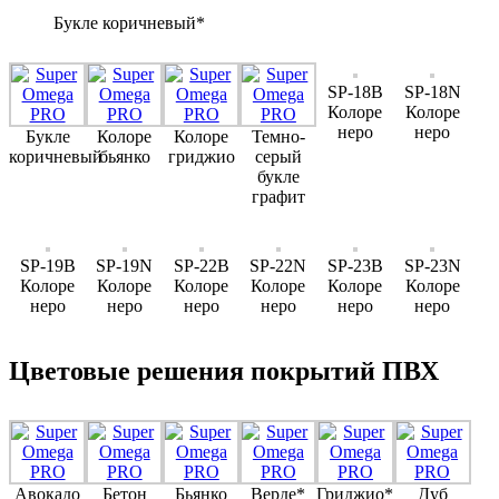
Букле коричневый*
SP-18B
SP-18N
Колоре
Колоре
неро
неро
Букле
Колоре
Колоре
Темно-
коричневый
бьянко
гриджио
серый
букле
графит
SP-19B
SP-19N
SP-22B
SP-22N
SP-23B
SP-23N
Колоре
Колоре
Колоре
Колоре
Колоре
Колоре
неро
неро
неро
неро
неро
неро
Цветовые решения покрытий ПВХ
Авокадо
Бетон
Бьянко
Верде*
Гриджио*
Дуб