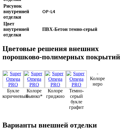
Рисунок
внутренней
OP-L4
отделки
Цвет
внутренней
ПВХ-Бетон темно-серый
отделки
Цветовые решения внешних
порошково-полимерных покрытий
Колоре
неро
Букле
Колоре
Колоре
Темно-
коричневый
бьянко*
гриджио
серый
букле
графит
Варианты внешней отделки