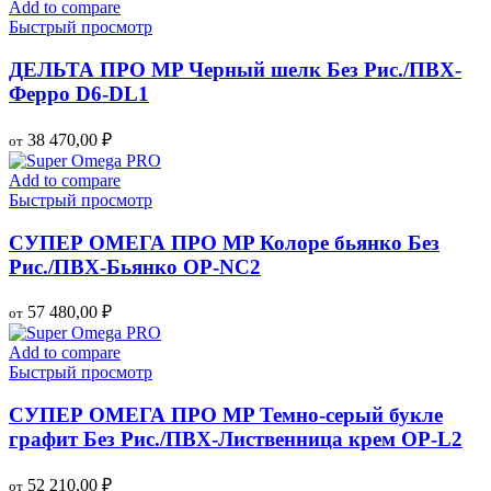
Add to compare
Быстрый просмотр
ДЕЛЬТА ПРО MP Черный шелк Без Рис./ПВХ-
Ферро D6-DL1
38 470,00
₽
от
Add to compare
Быстрый просмотр
СУПЕР ОМЕГА ПРО MP Колоре бьянко Без
Рис./ПВХ-Бьянко OP-NC2
57 480,00
₽
от
Add to compare
Быстрый просмотр
СУПЕР ОМЕГА ПРО MP Темно-серый букле
графит Без Рис./ПВХ-Лиственница крем OP-L2
52 210,00
₽
от