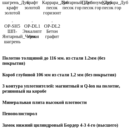
шагрень_Дуб
крафт
Каррара_Дуб
Янтарный_Дуб
Платинум_Дуб
Каррара_Дуб
крафт
золотой
песок
песок гор
песок гор
песок гор
золотой
горизонт
OP-SH5
OP-DL1
OP-DL2
ШП-
Эвкалипт
Бетон
Янтарный_Черная
беж
графит
шагрень
Полотно толщиной до 116 мм. из стали 1.2мм (без
покрытия)
Короб глубиной 106 мм из стали 1,2 мм (без покрытия)
3 контура уплотнителей: магнитный и Q-lon на полотне,
резиновый на коробе
Минеральная плита высокой плотности
Пенополистирол
Замок нижний цилиндровый Бордер 4-3 4-го (высшего)