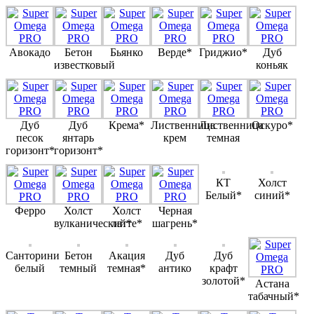
Авокадо
Бетон
Бьянко
Верде*
Гриджио*
Дуб
известковый
коньяк
Дуб
Дуб
Крема*
Лиственница
Лиственница
Оскуро*
песок
янтарь
крем
темная
горизонт*
горизонт*
КТ
Холст
Белый*
синий*
Ферро
Холст
Холст
Черная
вулканический*
латте*
шагрень*
Санторини
Бетон
Акация
Дуб
Дуб
белый
темный
темная*
антико
крафт
золотой*
Астана
табачный*