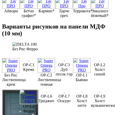
Айвори
Бетон
Кармин*
Ларче
Терракота*
Эвкалипт
графит*
орех
бежевый*
Варианты рисунков на панели МДФ
(10 мм)
Без Рис Ферро
OP-C1
OP-C3
OP-L2
Крема
Дуб
Холст
песок гор
синий
Без Рис
OP-C2
OP-L1
Лиственница
Лиственница
Бьянко
крем
темная
OP-L6
OP-L7
OP-L8
OP-L9
Гриджио
Оскуро
Холст
Холст
латте
вулканическ
OP-L4
Ферро