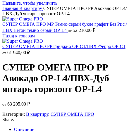
Нажмите, чтобы увеличить
Главная
В квартиру
СУПЕР ОМЕГА ПРО PP Авокадо OP-L4/
ПВХ-Дуб янтарь горизонт OP-L4
СУПЕР ОМЕГА ПРО MP Темно-серый букле графит Без Рис./
ПВХ-Бетон темно-серый OP-L4
52 210,00
₽
от
Назад к товарам
СУПЕР ОМЕГА ПРО PP Гриджио OP-C1/ПВХ-Ферро OP-C1
61 940,00
₽
от
СУПЕР ОМЕГА ПРО PP
Авокадо OP-L4/ПВХ-Дуб
янтарь горизонт OP-L4
63 205,00
₽
от
Категории:
В квартиру
,
СУПЕР ОМЕГА ПРО
Share:
Описание