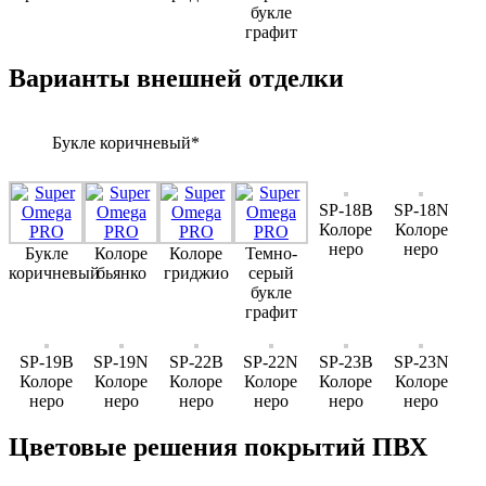
букле
графит
Варианты внешней отделки
Букле коричневый*
SP-18B
SP-18N
Колоре
Колоре
неро
неро
Букле
Колоре
Колоре
Темно-
коричневый
бьянко
гриджио
серый
букле
графит
SP-19B
SP-19N
SP-22B
SP-22N
SP-23B
SP-23N
Колоре
Колоре
Колоре
Колоре
Колоре
Колоре
неро
неро
неро
неро
неро
неро
Цветовые решения покрытий ПВХ