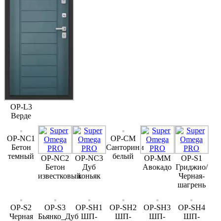
OP-L3
Верде
OP-NC1
OP-CM
Бетон
Санторини
темный
белый
OP-NC2
OP-NC3
OP-MM
OP-S1
Бетон
Дуб
Авокадо
Гриджио/
известковый
коньяк
Черная-
шагрень
OP-S2
OP-S3
OP-SH1
OP-SH2
OP-SH3
OP-SH4
Черная
Бьянко_Дуб
ШП-
ШП-
ШП-
ШП-