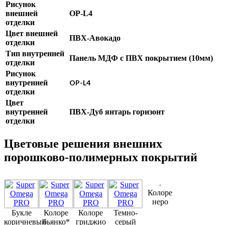
Рисунок
внешней
OP-L4
отделки
Цвет внешней
ПВХ-Авокадо
отделки
Тип внутренней
Панель МДФ с ПВХ покрытием (10мм)
отделки
Рисунок
внутренней
OP-L4
отделки
Цвет
внутренней
ПВХ-Дуб янтарь горизонт
отделки
Цветовые решения внешних
порошково-полимерных покрытий
Колоре
неро
Букле
Колоре
Колоре
Темно-
коричневый
бьянко*
гриджио
серый