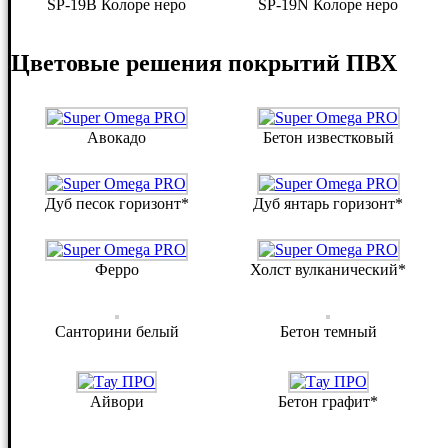
SP-19B Колоре неро
SP-19N Колоре неро
Цветовые решения покрытий ПВХ
Авокадо
Бетон известковый
Дуб песок горизонт*
Дуб янтарь горизонт*
Ферро
Холст вулканический*
Санторини белый
Бетон темный
Айвори
Бетон графит*