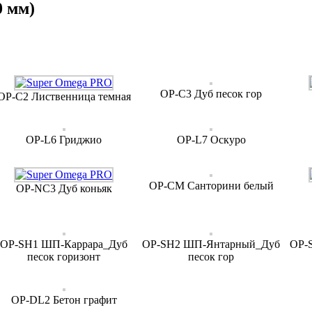
0 мм)
OP-C3 Дуб песок гор
OP-C2 Лиственница темная
OP-L6 Гриджио
OP-L7 Оскуро
OP-CM Санторини белый
OP-NC3 Дуб коньяк
OP-SH1 ШП-Каррара_Дуб
OP-SH2 ШП-Янтарный_Дуб
OP-
песок горизонт
песок гор
OP-DL2 Бетон графит