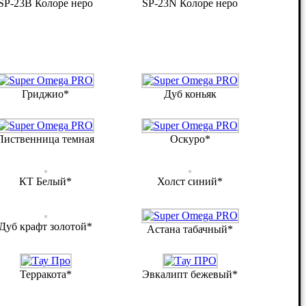
SP-23B Колоре неро
SP-23N Колоре неро
Гриджио*
Дуб коньяк
Лиственница темная
Оскуро*
КТ Белый*
Холст синий*
Дуб крафт золотой*
Астана табачный*
Терракота*
Эвкалипт бежевый*