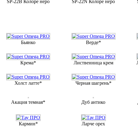
SP-22B Колоре неро
SP-22N Колоре неро
Бьянко
Верде*
Крема*
Лиственница крем
Холст латте*
Черная шагрень*
Акация темная*
Дуб антико
Кармин*
Ларче орех