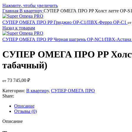
Нажмите, чтобы увеличить
Главная
В квартиру
СУПЕР ОМЕГА ПРО PP Холст латте OP-S1 
СУПЕР ОМЕГА ПРО PP Гриджио OP-C1/ПВХ-Ферро OP-C1
от
Назад к товарам
СУПЕР ОМЕГА ПРО PP Черная шагрень OP-NC1/ПВХ-Астана
СУПЕР ОМЕГА ПРО PP Холст 
табачный)
73 745,00
₽
от
Категории:
В квартиру
,
СУПЕР ОМЕГА ПРО
Share:
Описание
Отзывы (0)
Описание