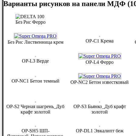
Варианты рисунков на панели МДФ (1
Без Рис Ферро
OP-C1 Крема
Без Рис Лиственница крем
OP-L3 Верде
OP-L4 Ферро
OP-NC1 Бетон темный
OP-NC2 Бетон известковый
OP-S2 Черная шагрень_Дуб
OP-S3 Бьянко_Дуб крафт
крафт золотой
золотой
OP-SH5 ШП-
OP-DL1 Эвкалипт беж